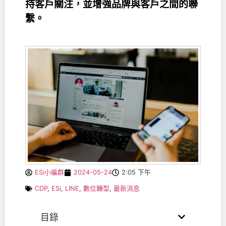
持客戶關注，並增強品牌與客戶之間的聯
繫。
ESi小編群
2024-05-24
2:05 下午
CDP
,
ESi
,
LINE
,
數位轉型
,
最新消息
目錄