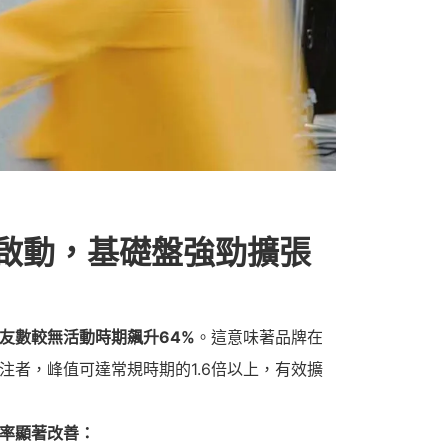
啟動，基礎盤強勁擴張
友數較無活動時期飆升
64%
。這意味著品牌在
注者，峰值可達常規時期的1.6倍以上，有效擴
率顯著改善：