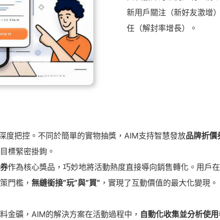
新用戶關注（新好友激增
任（解封率增長）。
的深度把控。不同於簡單的實物抽獎，AIM支持智慧發放
品牌折價券
售目標緊密掛鉤。
券
作為核心獎品，巧妙地將活動熱度直接導向銷售轉化。用戶在
策門檻，
無縫銜接
“
玩
”
與
“
買
”
，實現了互動價值的最大化變現。
料金礦，AIM的解決方案在活動過程中，
自動化收集並分析使用