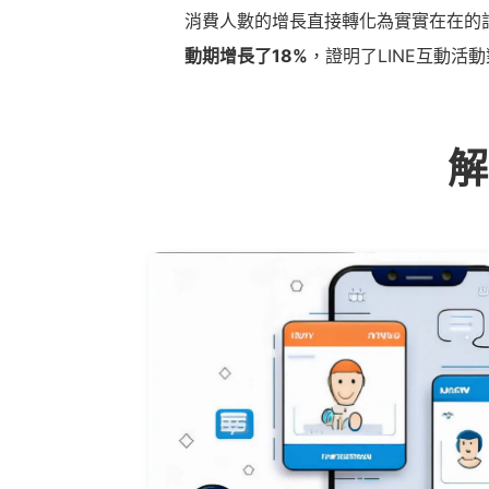
消費人數的增長直接轉化為實實在在的
動期增長了
18%
，證明了LINE互動活
解