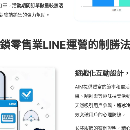
訂單。
活動期間訂單數量較無活
動對終端銷售的強力幫助。
鎖零售業LINE運營的制勝
遊戲化互動設計
AIM提供豐富的範本和靈
機、刮刮樂等趣味抽獎活
天然吸引用戶參與，
將冰
效突破用戶的心理防線。
女裝服飾的案例證明，精