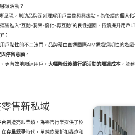
哪類活動？
清晰呈現，幫助品牌深刻理解用戶畫像與興趣點。為後續的
個人化
營進入“互動-洞察-優化-再互動”的良性迴圈，持續提升用戶L
力
”
：
用戶黏性的不二法門，品牌藉由直通國際AIM通過週期性的遊
度與停留意願
。
、更有效地觸達用戶，
大幅降低後續行銷活動的觸達成本
，並建
在零售新私域
E平台創造亮眼業績，為零售行業提供了極
：在
存量競爭
時代，單純依靠折扣轟炸和