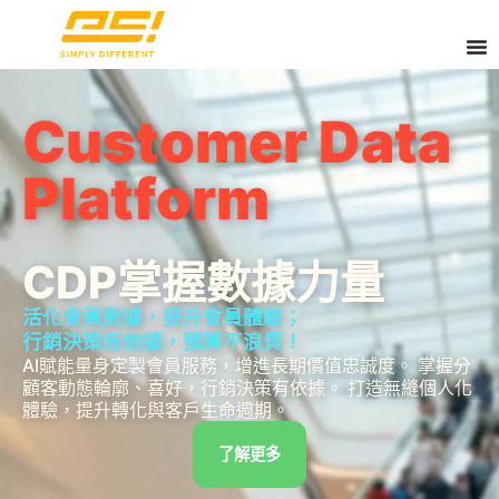
OMO:
線上線下整合行銷
Customer Data
方案
全方位的LINE 行銷解決
Platform
方案
串連門市、LINE OA與電商，讓流
CDP掌握數據力量
量到店、成交在線上線下同步發生
透過LINE官方帳號的個
活化會員數據，提升會員體驗；
人化互動，打造集客、
行銷決策有依據，預算不浪費！
引流、轉換的流量池
AI賦能量身定製會員服務，增進長期價值忠誠度。 掌握分
立刻了解
顧客動態輪廓、喜好，行銷決策有依據。 打造無縫個人化
體驗，提升轉化與客戶生命週期。
了解更多