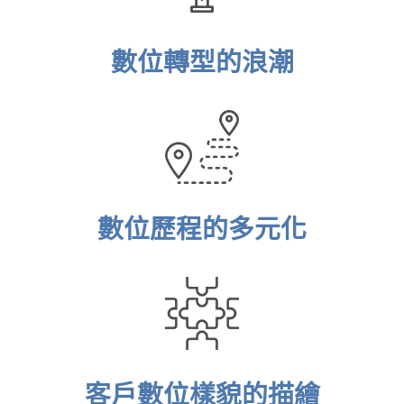
數位轉型的浪潮
多元活動 + 派獎機制組合
AIM提供數套LINE活動引擎，上傳圖片和簡
易設定即可上架不同活動；活動完成後可組
數位歷程的多元化
合多種派獎機制，提升活動觸及效益
客戶數位樣貌的描繪