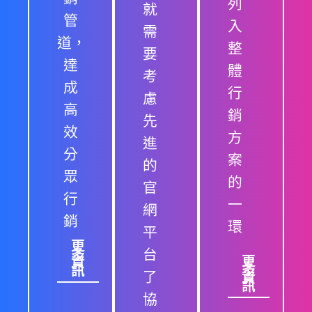
列
就
管
入
需
道，
整
要
達
體
考
成
行
慮
高
銷
先
效
方
進
分
案
的
眾
的
官
行
一
網
銷
環
平
更
台
多
更
資
多
訊
了
資
訊
協