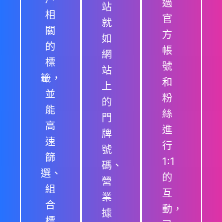
過
站
相
官
就
關
方
如
的
帳
網
標
號
站
籤，
和
上
並
粉
的
能
絲
門
高
進
牌
速
行
號
篩
1:1
碼、
選、
的
營
組
互
業
合
動，
據
標