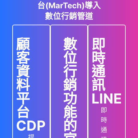
台(MarTech)導入
數位行銷管道
顧
數
即
客
位
時
資
行
通
料
銷
訊
平
功
LINE
台
能
即
時
CDP
的
通
提