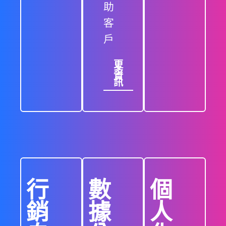
助
客
戶
更
多
資
訊
行
數
個
銷
據
人