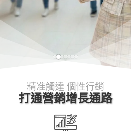
AIM提供了完整且精細的標籤管理機制，除
了透過LINE訊息點擊、活動自動貼標之外，
還可以匯入外部標籤
手機號碼發送
精准觸達 個性行銷
PNP
打通營銷增長通路
只需要知道好友的手機號碼，即可透過LINE
發送PNP通知訊息(不包含行銷訊息)