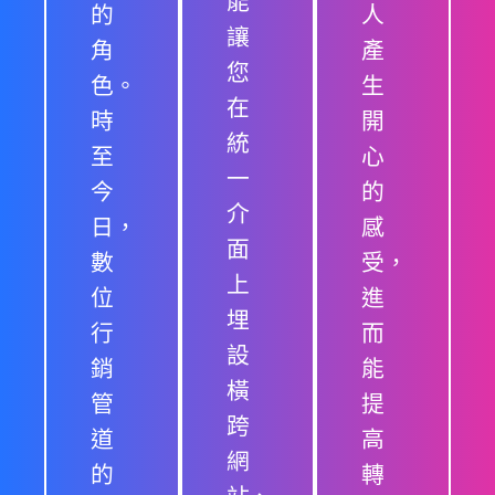
能
的
人
讓
角
產
您
色。
生
在
時
開
統
至
心
一
今
的
介
日，
感
面
數
受，
上
位
進
埋
行
而
設
銷
能
橫
管
提
跨
道
高
網
的
轉