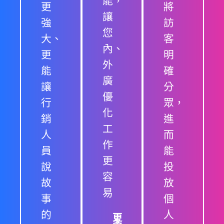
能，
更
將
讓
強
訪
您
大、
客
內、
更
明
外
能
確
廣
讓
分
優
行
眾，
化
銷
進
工
人
而
作
員
能
更
說
投
容
故
放
易
事
個
的
人
更
多