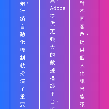
具，
始，
對
Adobe
行
不
提
銷
同
供
自
客
更
動
戶，
強
化
提
大
機
供
的
制
個
數
就
人
據
扮
化
追
演
訊
蹤
了
息
平
重
能
台，
要
讓