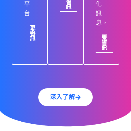
平
化
資
訊
台
訊
息。
更
多
資
更
訊
多
資
訊
深入了解