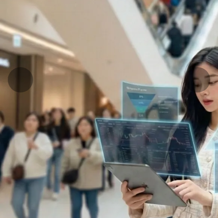
更多行銷科技介紹
了解詳情
提供訪客綁定、個人化訊息發送
透過手機、Email可綁定已知會員，能夠更
快掌握訪客狀態來發送相關個人化訊息
完整標籤管理機制、精細追蹤