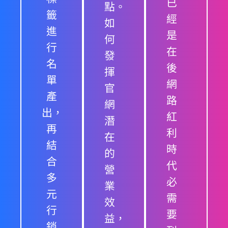
已
點。
籤
經
如
進
是
何
行
在
發
名
後
揮
單
網
官
產
路
網
出，
紅
潛
再
利
在
結
時
的
合
代
營
多
必
業
元
需
效
行
要
益，
銷