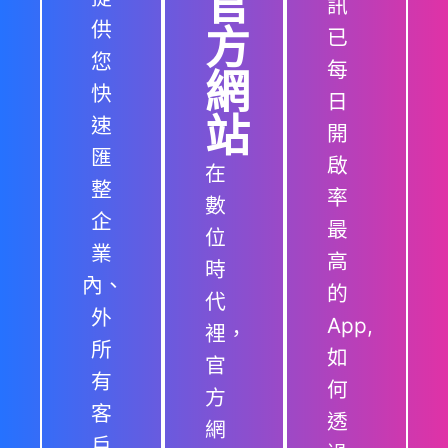
官
訊
供
方
已
您
每
網
快
日
站
速
開
匯
啟
在
整
率
數
企
最
位
業
高
時
內、
的
代
外
App,
裡，
所
如
官
有
何
方
客
透
網
戶