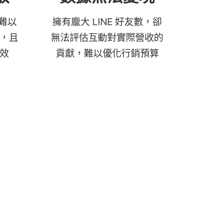
 難以
擁有龐大 LINE 好友數，卻
，且
無法評估互動對實際營收的
效
貢獻，難以優化行銷預算