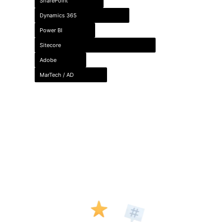
SharePoint
Dynamics 365
Power BI
Sitecore
Adobe
MarTech / AD