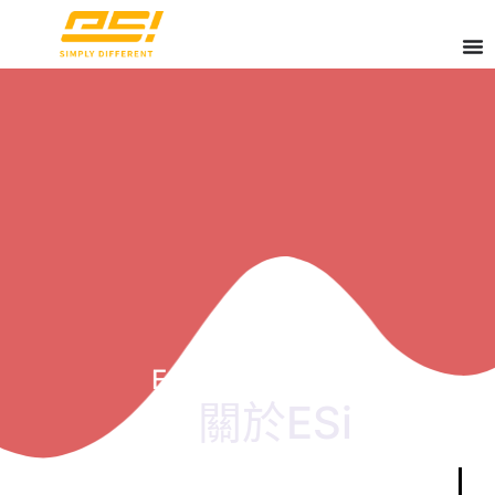
ESi Technology Ltd.
關於ESi