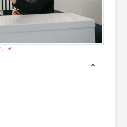
Si
,
LINE
間