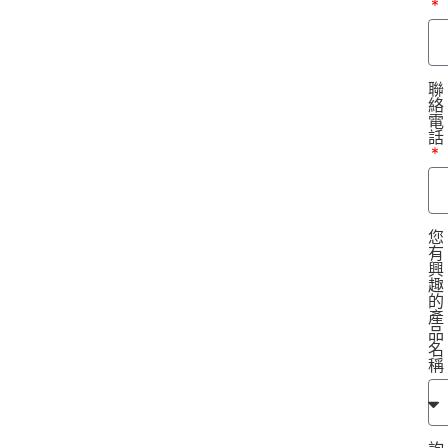
聯
絡
電
話
您
有
興
趣
的
產
品
名
稱