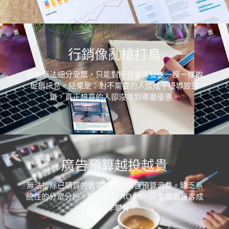
行銷像亂槍打鳥
因為無法細分受眾，只能對所有會員發送一模一樣的
促銷訊息。結果是：對不需要的人造成干擾導致封
鎖，真正想買的人卻沒收到專屬優惠。
廣告預算越投越貴
無法排除已購買的舊客，導致廣告預算浪費。缺乏系
統性的分眾分析，難以優化 ROAS，只能眼看獲客成
本逐年攀升。