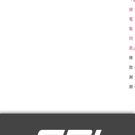
資
蒐
集
同
意
條
款
謝
謝