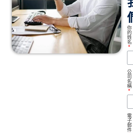
你
的
姓
名
公
司
名
稱
電
子
郵
件