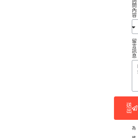
詢
問
內
容
留
言
訊
息
送
出
為
確