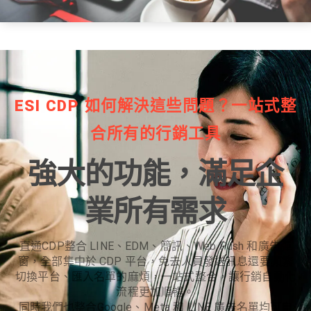
ESI CDP 如何解決這些問題？一站式整
合所有的行銷工具
強大的功能，滿足企
業所有需求
直通CDP整合 LINE、EDM、簡訊、Web Push 和廣告彈
窗，全部集中於 CDP 平台，免去人員發送訊息還要頻繁
切換平台、匯入名單的麻煩，一站式整合，讓行銷自動化
流程更加順暢。
同時我們也整合Google、Meta 和 LINE 廣告名單均可自