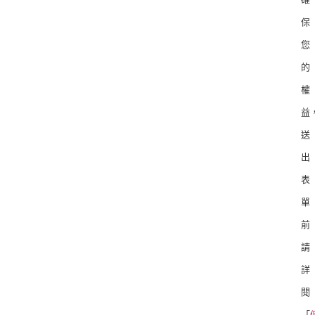
保
您
的
權
益
送
出
表
單
前
請
詳
閱
「