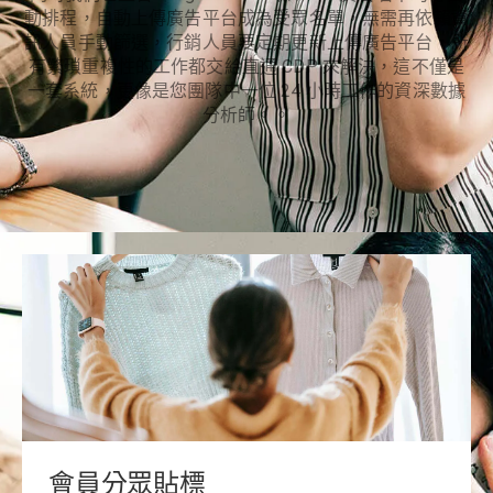
動排程，自動上傳廣告平台成為受眾名單，無需再依賴資
訊人員手動篩選，行銷人員要定期更新上傳廣告平台，所
有繁瑣重複性的工作都交給直通 CDP 來解決，這不僅是
一套系統，更像是您團隊中一位 24 小時工作的資深數據
分析師。。
會員分眾貼標