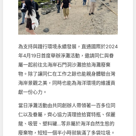
為支持與踐行環境永續發展，直通國際於
2024
年
4
月
19
日首度舉辦淨灘活動，邀請同仁與眷
屬一起前往北海岸石門洞沙灘撿拾海灘廢棄
物。除了讓同仁在工作之餘也能親身體驗台灣
海岸景觀之美，同時也能為海洋環境的維護貢
獻一份心力。
當日淨灘活動由共同創辦人帶領著一百多位同
仁以及眷屬，齊心協力清理撿拾寶特瓶、保麗
龍、吸管、塑料罐…等非屬於海洋自然生態的
廢棄物，短短一個半小時就裝滿了多袋垃圾。