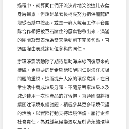
過程中，就算同仁們汗流浹背地笑說這比去健
身房還累，但還是拿著長柄夾努力把保麗龍碎
塊從石縫中撿起，或是一群人戴著工作手套團
隊合作想把被巨石壓住的廢棄物移出來，滿滿
的團隊凝聚表現為當天活動劃下完美句點，直
通國際由衷感謝每位參與的同仁。
辦理淨灘活動除了期待幫助海岸線回復原來的
樣貌，更重要的是希望能喚醒同仁對海洋垃圾
問題的重視，進而提升大家的環保意識，在日
常生活中養成垃圾分類、不隨意丟棄垃圾以及
減少使用一次性產品的好習慣。直通國際將持
續關注環境永續議題，積極參與更多環境保護
的活動，以實際行動支持環境保護、履行企業
社會責任，為減緩氣候變遷以及創造永續環境